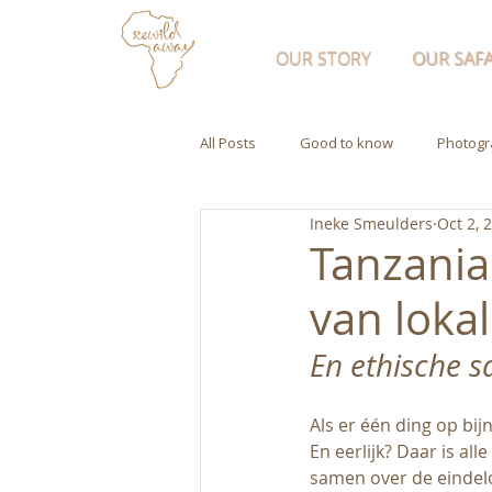
OUR STORY
OUR SAFA
All Posts
Good to know
Photogr
Ineke Smeulders
Oct 2, 
Tanzania'
van loka
En ethische s
Als er één ding op bijn
En eerlijk? Daar is all
samen over de eindelo