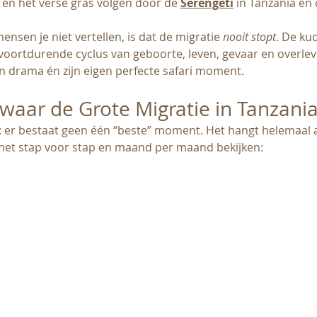
 en het verse gras volgen door de 
Serengeti
 in Tanzania en
sen je niet vertellen, is dat de migratie 
nooit stopt
. De kud
voortdurende cyclus van geboorte, leven, gevaar en overleve
en drama én zijn eigen perfecte safari moment.
aar de Grote Migratie in Tanzania 
 er bestaat geen één “beste” moment. Het hangt helemaal af 
et stap voor stap en maand per maand bekijken: