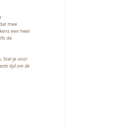
e 
 dat mee 
lkens een heel 
fs de 
 Stel je voor 
ste tijd om de 