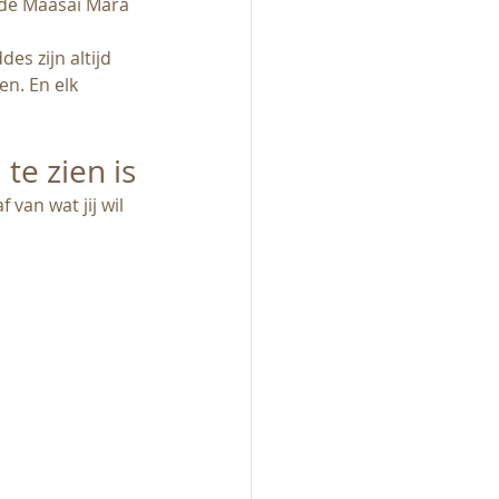
 de Maasai Mara 
des zijn altijd 
n. En elk 
te zien is
van wat jij wil 