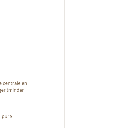
e centrale en 
iger (minder 
n pure 