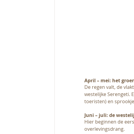
April – mei: het groe
De regen valt, de vla
westelijke Serengeti. 
toeristen) en sprookje
Juni – juli: de westel
Hier beginnen de eerst
overlevingsdrang.