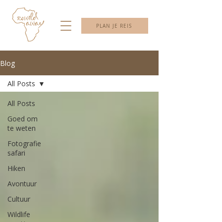
PLAN JE REIS
Blog
All Posts
All Posts
Goed om
te weten
Fotografie
safari
Hiken
Avontuur
Cultuur
Wildlife